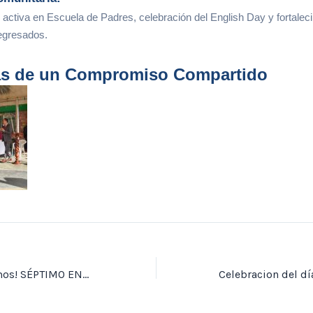
n activa en Escuela de Padres, celebración del English Day y fortalec
egresados.
as de un Compromiso Compartido
¡Nos Reencontramos! SÉPTIMO ENCUENTRO DE EGRESADOS I.E.O. BOJACÁ 2025