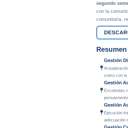
segundo seme
con la comunid
comunitaria, r
DESCARG
Resumen 
Gestión Di
Actualizació
como con la
Gestión A
Excelentes r
pensamiento
Gestión Ad
Ejecución tr
adecuación d
Gestión C