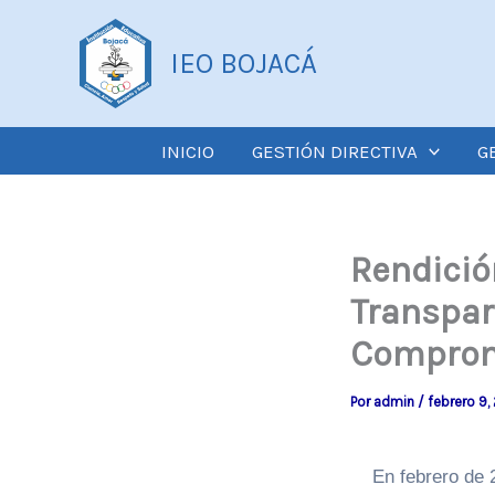
Ir
al
IEO BOJACÁ
contenido
INICIO
GESTIÓN DIRECTIVA
G
Rendició
Transpar
Comprom
Por
admin
/
febrero 9,
En febrero de 