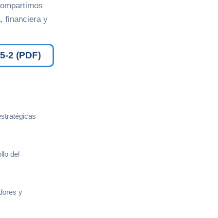
 compartimos
 financiera y
-2 (PDF)
estratégicas
lo del
dores y