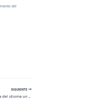
imiento del
SIGUIENTE
Celebracion del día del idioma un homenaje a nuestra lengua y creatividad