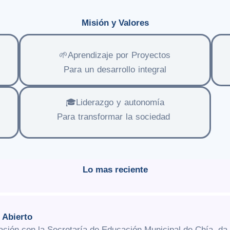
Misión y Valores
🌱Aprendizaje por Proyectos
Para un desarrollo integral
🎓Liderazgo y autonomía
Para transformar la sociedad
Lo mas reciente
Page
Page
Page
 Abierto
ación con la Secretaría de Educación Municipal de Chía, da 