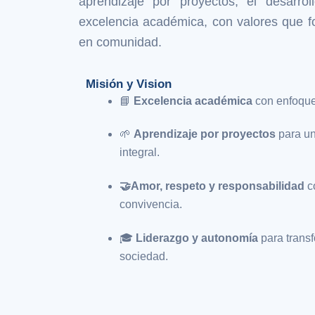
aprendizaje por proyectos, el desarroll
excelencia académica, con valores que fo
en comunidad.
Misión y Vision
📘
Excelencia académica
con enfoque 
🌱
Aprendizaje por proyectos
para un
integral.
🤝
Amor, respeto y responsabilidad
c
convivencia.
🎓
Liderazgo y autonomía
para transf
sociedad.